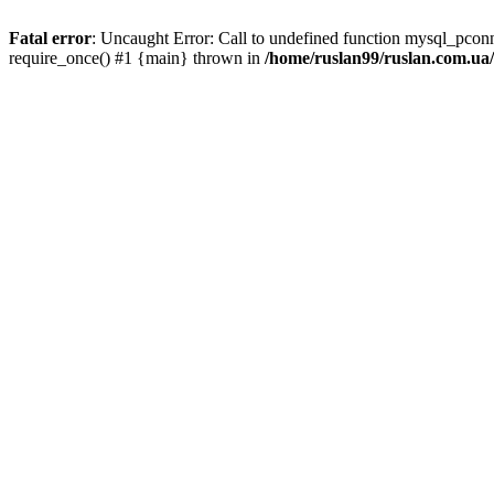
Fatal error
: Uncaught Error: Call to undefined function mysql_pco
require_once() #1 {main} thrown in
/home/ruslan99/ruslan.com.u