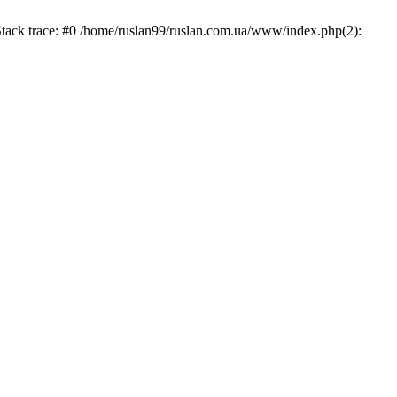
Stack trace: #0 /home/ruslan99/ruslan.com.ua/www/index.php(2):