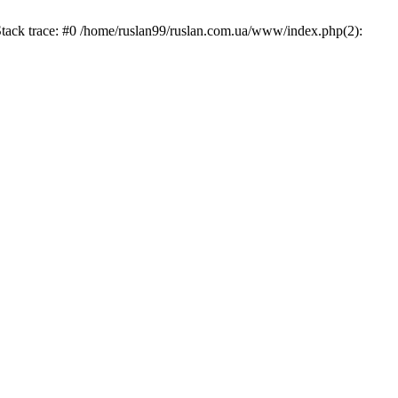
Stack trace: #0 /home/ruslan99/ruslan.com.ua/www/index.php(2):