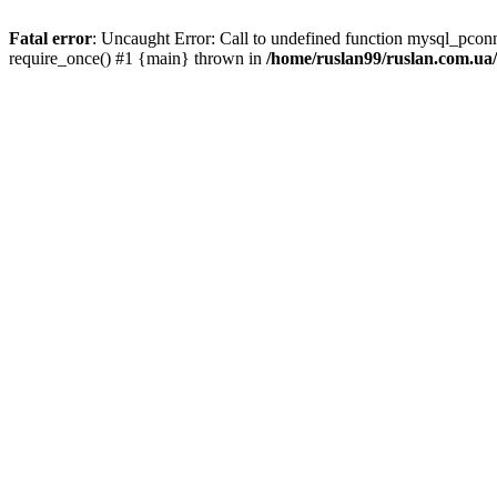
Fatal error
: Uncaught Error: Call to undefined function mysql_pco
require_once() #1 {main} thrown in
/home/ruslan99/ruslan.com.u