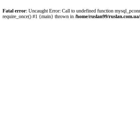
Fatal error
: Uncaught Error: Call to undefined function mysql_pco
require_once() #1 {main} thrown in
/home/ruslan99/ruslan.com.u