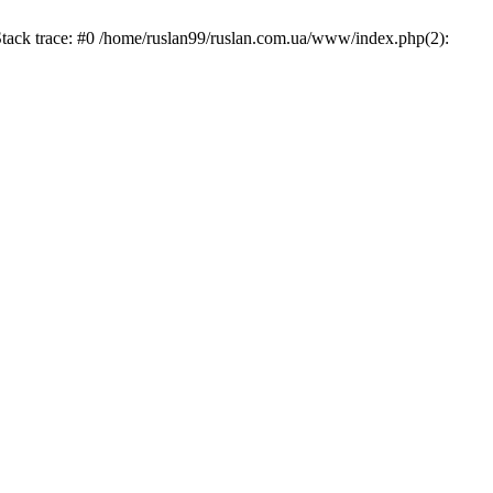
Stack trace: #0 /home/ruslan99/ruslan.com.ua/www/index.php(2):