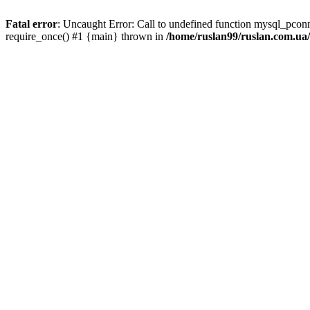
Fatal error
: Uncaught Error: Call to undefined function mysql_pco
require_once() #1 {main} thrown in
/home/ruslan99/ruslan.com.u