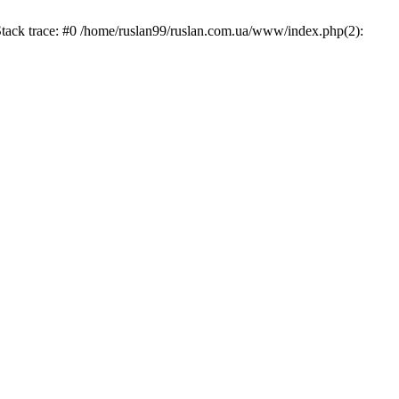
Stack trace: #0 /home/ruslan99/ruslan.com.ua/www/index.php(2):