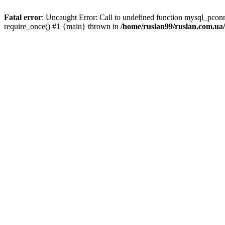
Fatal error
: Uncaught Error: Call to undefined function mysql_pco
require_once() #1 {main} thrown in
/home/ruslan99/ruslan.com.u