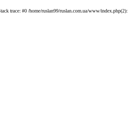
Stack trace: #0 /home/ruslan99/ruslan.com.ua/www/index.php(2):